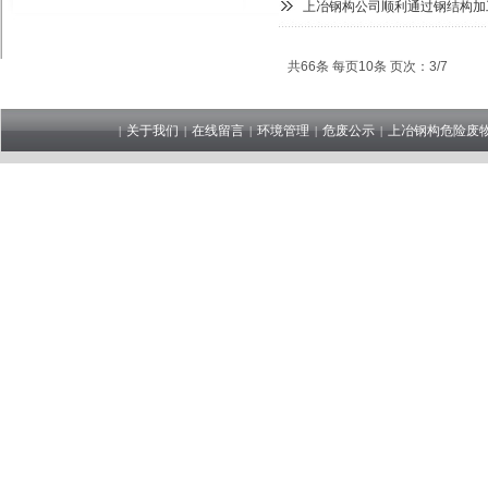
上冶钢构公司顺利通过钢结构加
共66条 每页10条 页次：3/7
关于我们
在线留言
环境管理
危废公示
上冶钢构危险废
|
|
|
|
|